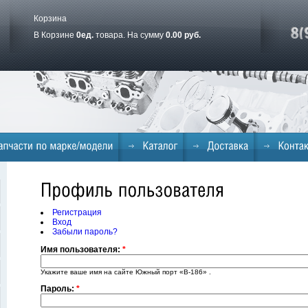
Корзина
В Корзине
0
ед.
товара. На сумму
0.00 руб.
Регистрация
Вход
Забыли пароль?
Имя пользователя:
*
Укажите ваше имя на сайте Южный порт «B-186» .
Пароль:
*