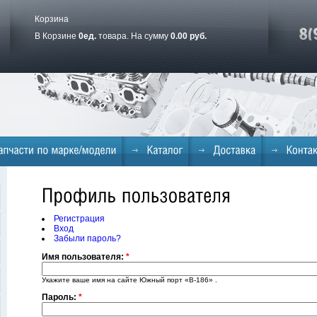
Корзина
В Корзине
0
ед.
товара. На сумму
0.00 руб.
Регистрация
Вход
Забыли пароль?
Имя пользователя:
*
Укажите ваше имя на сайте Южный порт «B-186» .
Пароль:
*