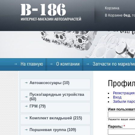
Корзина
В Корзине
0
ед.
т
Автоаксессуары (10)
Регистрация
Пуско/зарядные устройства
Вход
(60)
Забыли пар
ГРМ (79)
Имя пользова
Комплект вкладышей (215)
Укажите ваше имя
Пароль:
*
Поршневая группа (109)