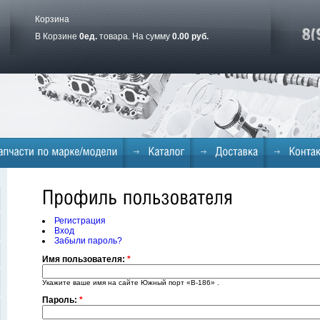
Корзина
В Корзине
0
ед.
товара. На сумму
0.00 руб.
Регистрация
Вход
Забыли пароль?
Имя пользователя:
*
Укажите ваше имя на сайте Южный порт «B-186» .
Пароль:
*