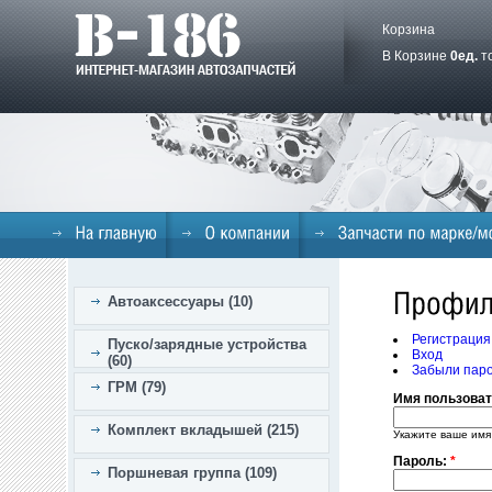
Корзина
В Корзине
0
ед.
т
Автоаксессуары (10)
Регистрация
Пуско/зарядные устройства
Вход
(60)
Забыли пар
ГРМ (79)
Имя пользова
Комплект вкладышей (215)
Укажите ваше имя
Пароль:
*
Поршневая группа (109)