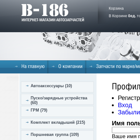
Корзина
В Корзине
0
ед.
т
Автоаксессуары (10)
Регист
Пуско/зарядные устройства
(60)
Вход
ГРМ (79)
Забыли
Имя пол
Комплект вкладышей (215)
Поршневая группа (109)
Ваше имя п