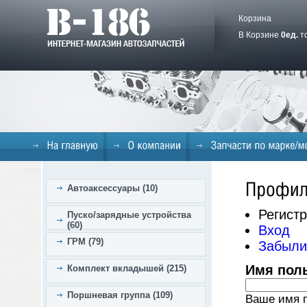
Корзина
В Корзине
0
ед.
т
Автоаксессуары (10)
Регист
Пуско/зарядные устройства
(60)
Вход
ГРМ (79)
Забыли
Имя пол
Комплект вкладышей (215)
Поршневая группа (109)
Ваше имя п