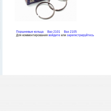
Поршневые кольца
Ваз 2101
Ваз 2105
Для комментирования
войдите
или
зарегистрируйтесь