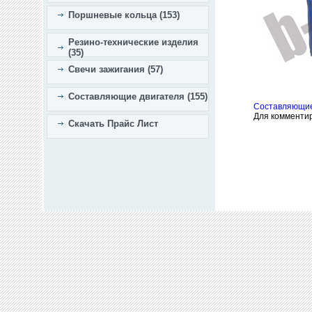
Поршневые кольца (153)
Резино-технические изделия
(35)
Свечи зажигания (57)
Составляющие двигателя (155)
Составляющие
Для комменти
Скачать Прайс Лист