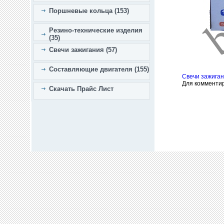
Поршневые кольца (153)
Резино-технические изделия
(35)
Свечи зажигания (57)
Составляющие двигателя (155)
Свечи зажига
Для комменти
Скачать Прайс Лист