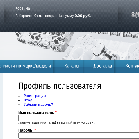
Корзина
В Корзине
0
ед.
товара. На сумму
0.00 руб.
Регистрация
Вход
Забыли пароль?
Имя пользователя:
*
Укажите ваше имя на сайте Южный порт «B-186» .
Пароль:
*