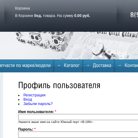
Корзина
В Корзине
0
ед.
товара. На сумму
0.00 руб.
Регистрация
Вход
Забыли пароль?
Имя пользователя:
*
Укажите ваше имя на сайте Южный порт «B-186» .
Пароль:
*