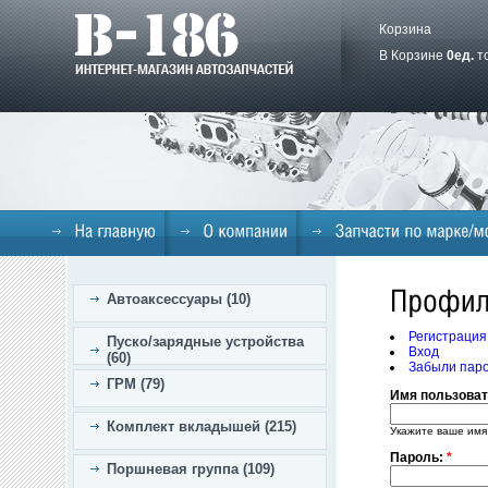
Корзина
В Корзине
0
ед.
т
Автоаксессуары (10)
Регистрация
Пуско/зарядные устройства
Вход
(60)
Забыли пар
ГРМ (79)
Имя пользова
Комплект вкладышей (215)
Укажите ваше имя
Пароль:
*
Поршневая группа (109)