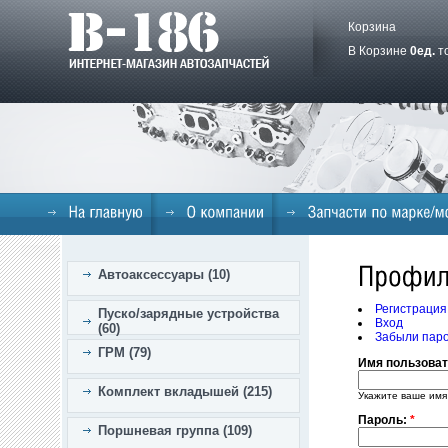
Корзина
В Корзине
0
ед.
т
Автоаксессуары (10)
Регистрация
Пуско/зарядные устройства
Вход
(60)
Забыли пар
ГРМ (79)
Имя пользова
Комплект вкладышей (215)
Укажите ваше имя
Пароль:
*
Поршневая группа (109)