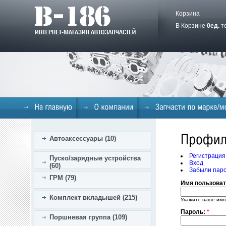
Корзина
В Корзине
0
ед.
т
Автоаксессуары (10)
Регистрация
Пуско/зарядные устройства
Вход
(60)
Забыли пар
ГРМ (79)
Имя пользова
Комплект вкладышей (215)
Укажите ваше имя
Пароль:
*
Поршневая группа (109)