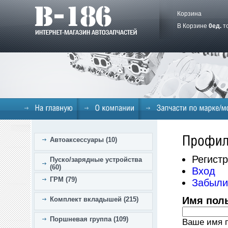
Корзина
В Корзине
0
ед.
т
Автоаксессуары (10)
Регист
Пуско/зарядные устройства
(60)
Вход
ГРМ (79)
Забыли
Имя пол
Комплект вкладышей (215)
Поршневая группа (109)
Ваше имя п