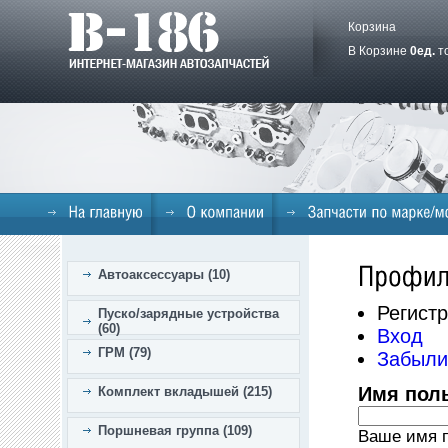
Корзина
В Корзине
0
ед.
т
Автоаксессуары (10)
Регист
Пуско/зарядные устройства
(60)
Вход
ГРМ (79)
Забыли
Имя пол
Комплект вкладышей (215)
Поршневая группа (109)
Ваше имя п