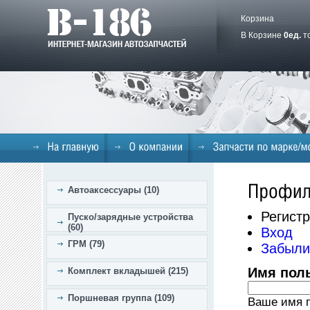
Корзина
В Корзине
0
ед.
т
Автоаксессуары (10)
Регист
Пуско/зарядные устройства
(60)
Вход
ГРМ (79)
Забыли
Имя пол
Комплект вкладышей (215)
Поршневая группа (109)
Ваше имя п