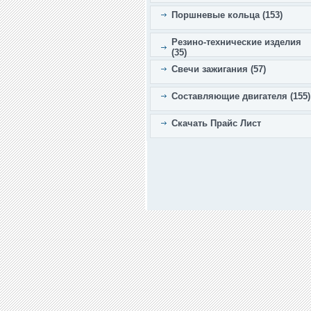
Поршневые кольца (153)
Резино-технические изделия
(35)
Свечи зажигания (57)
Составляющие двигателя (155)
Скачать Прайс Лист