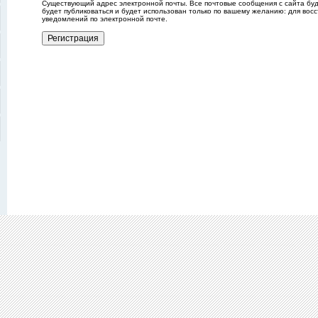
Существующий адрес электронной почты. Все почтовые сообщения с сайта буду
будет публиковаться и будет использован только по вашему желанию: для вос
уведомлений по электронной почте.