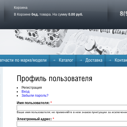
Корзина
В Корзине
0
ед.
товара. На сумму
0.00 руб.
Регистрация
Вход
Забыли пароль?
Имя пользователя:
*
Ваше имя пользователя; не применяйте в нем знаков пунктуации за исключение
Электронный адрес:
*