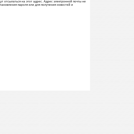
т отсылаться на этот адрес. Адрес электронной почты не
становления пароля или для получения новостей и