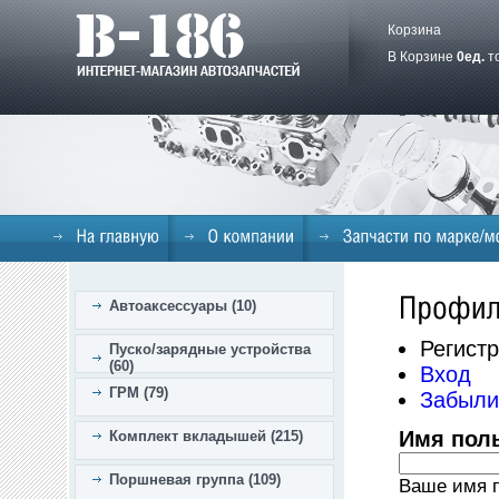
Корзина
В Корзине
0
ед.
т
Автоаксессуары (10)
Регист
Пуско/зарядные устройства
(60)
Вход
ГРМ (79)
Забыли
Имя пол
Комплект вкладышей (215)
Поршневая группа (109)
Ваше имя п