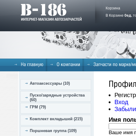
Корзина
В Корзине
0
ед.
т
Автоаксессуары (10)
Регист
Пуско/зарядные устройства
(60)
Вход
ГРМ (79)
Забыли
Имя пол
Комплект вкладышей (215)
Поршневая группа (109)
Ваше имя п