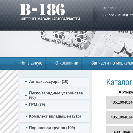
Корзина
В Корзине
0
ед.
т
Автоаксессуары (10)
Артик
Пуско/зарядные устройства
(60)
405.1004014
ГРМ (79)
Комплект вкладышей (215)
405.1004014
Поршневая группа (109)
409.100401