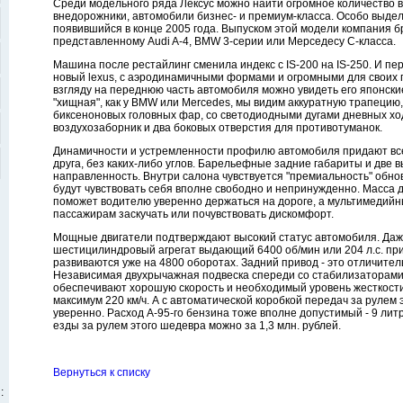
Среди модельного ряда Лексус можно найти огромное количество 
внедорожники, автомобили бизнес- и премиум-класса. Особо выдел
появившийся в конце 2005 года. Выпуском этой модели компания б
представленному Audi A-4, BMW 3-серии или Мерседесу С-класса.
Машина после рестайлинг сменила индекс с IS-200 на IS-250. И 
новый lexus, с аэродинамичными формами и огромными для своих 
взгляду на переднюю часть автомобиля можно увидеть его японск
"хищная", как у BMW или Mercedes, мы видим аккуратную трапецию
биксеноновых головных фар, со светодиодными дугами дневных х
воздухозаборник и два боковых отверстия для противотуманок.
Динамичности и устремленности профилю автомобиля придают все 
друга, без каких-либо углов. Барельефные задние габариты и дв
направленность. Внутри салона чувствуется "премиальность" обнов
будут чувствовать себя вполне свободно и непринужденно. Масса
поможет водителю уверенно держаться на дороге, а мультимедийн
пассажирам заскучать или почувствовать дискомфорт.
Мощные двигатели подтверждают высокий статус автомобиля. Даж
шестицилиндровый агрегат выдающий 6400 об/мин или 204 л.с. пр
развиваются уже на 4800 оборотах. Задний привод - это отличите
Независимая двухрычажная подвеска спереди со стабилизаторами
обеспечивают хорошую скорость и необходимый уровень жесткости
максимум 220 км/ч. А с автоматической коробкой передач за рулем
уверенно. Расход А-95-го бензина тоже вполне допустимый - 9 ли
езды за рулем этого шедевра можно за 1,3 млн. рублей.
Вернуться к списку
: