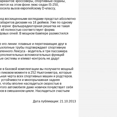
вариантов: кроссоверы, спортивные седаны,
яется на этом фоне люкс-седан IS-250,
росила вызов европейскому D-классу,
перед восхищенными взглядами предстал абсолютно
габаритов дисками на 18 дюймов. Уже по одному
ие корни: фальшрадиаторная решетка не такая
, ей полностью соответствует форма
одовых огней. В мощном бампере разместился
его линии: плавные и перетекающие друг в
е выхлопные трубы подтверждают спортивную
ленного Лексуса - водитель и три пассажира
 дополнительных вспомогательных функций
ые системы и климат-контроль не дадут
е в базовой комплектации вы получаете мощный
и пиковом моменте в 252 Ньютонметра, которые
льная черта всех спортивных машин и родстеров.
 устойчивости и многорычажная задняя
, чтобы вполне насладиться скоростью в
 этого автомобиля даже новичок почувствует себя
тров в смешанном цикле. Насладиться счастьем
Дата публикации: 21.10.2013