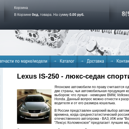
Корзина
В Корзине
0
ед.
товара. На сумму
0.00 руб.
Lexus IS-250 - люкс-седан спо
Японские автомобили по праву считаются од
две страны, чья автомобильная продукция ко
выбором: что лучше - немецкие BMW, Volkswag
Honda. Данный вопрос можно отнести к разря
водителя и от его размера кошелька.
В России представлен широкий выбор автом
времена, когда среднестатистический росси
отечественного автопрома - ВАЗ, ИЖ или "В
"Лексус Коломенское" предлагает лучшие мо