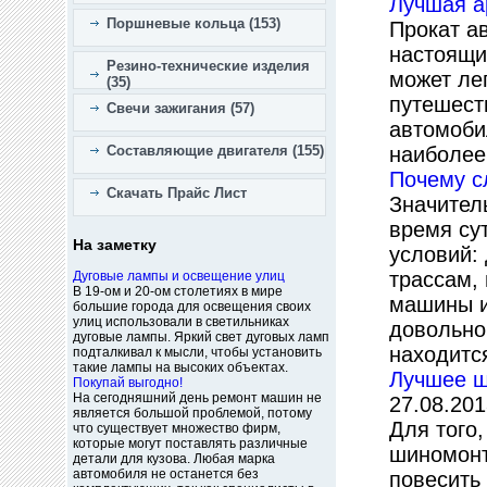
Лучшая а
Поршневые кольца (153)
Прокат а
настоящи
Резино-технические изделия
может ле
(35)
путешест
Свечи зажигания (57)
автомоби
Составляющие двигателя (155)
наиболее
Почему с
Скачать Прайс Лист
Значител
время су
На заметку
условий: 
трассам, 
Дуговые лампы и освещение улиц
В 19-ом и 20-ом столетиях в мире
машины и
большие города для освещения своих
улиц использовали в светильниках
довольно 
дуговые лампы. Яркий свет дуговых ламп
находитс
подталкивал к мысли, чтобы установить
такие лампы на высоких объектах.
Лучшее ш
Покупай выгодно!
На сегодняшний день ремонт машин не
27.08.201
является большой проблемой, потому
Для того
что существует множество фирм,
которые могут поставлять различные
шиномонт
детали для кузова. Любая марка
автомобиля не останется без
повесить 