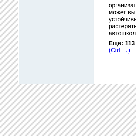
организа
может вы
устойчив
растерят
автошкол
Еще: 11
(Ctrl →)