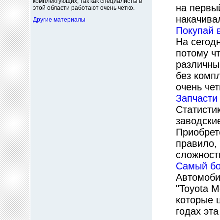
комплектующих, так как специалисты в
на первы
этой области работают очень четко.
накачива
Другие материалы
Покупай 
На сегод
потому ч
различны
без комп
очень чет
Запчасти 
Статисти
заводски
Приобрете
правило,
сложност
Самый бо
Автомоби
"Toyota M
которые ц
годах эт