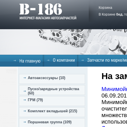
Корзина
В Корзине
0
ед.
т
На за
Автоаксессуары (10)
Минимойк
Пуско/зарядные устройства
(60)
06.09.201
ГРМ (79)
Минимойк
очистите
Комплект вкладышей (215)
множеств
использо
Поршневая группа (109)