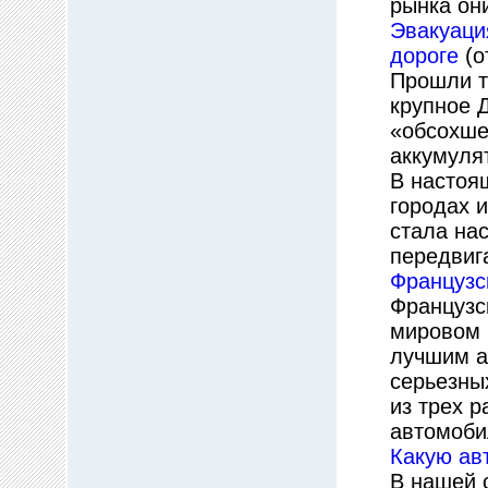
рынка он
Эвакуаци
дороге
(о
Прошли т
крупное 
«обсохше
аккумуля
В настоя
городах 
стала на
передвиг
Французс
Французс
мировом п
лучшим а
серьезны
из трех р
автомоби
Какую ав
В нашей 