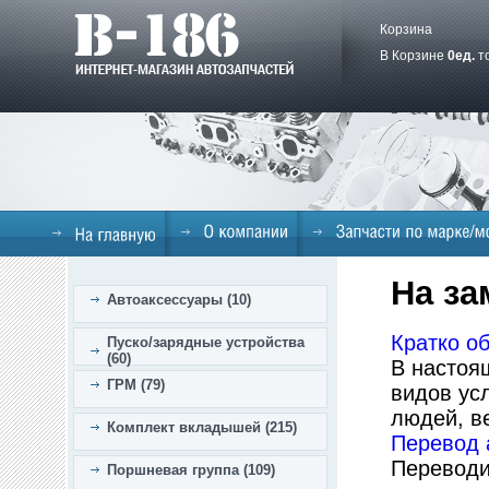
Корзина
В Корзине
0
ед.
т
На за
Автоаксессуары (10)
Кратко о
Пуско/зарядные устройства
(60)
В настоя
ГРМ (79)
видов ус
людей, ве
Комплект вкладышей (215)
Перевод 
Переводи
Поршневая группа (109)