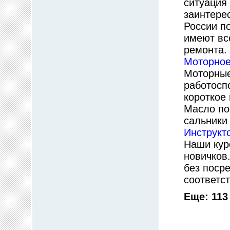
ситуация
заинтере
России п
имеют вс
ремонта.
Моторное
Моторные
работосп
короткое
Масло по
сальники
Инструкт
Наши кур
новичков.
без поср
соответс
Еще: 11