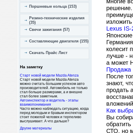
многие в
Поршневые кольца (153)
решение. 
преимуще
Резино-технические изделия
изложить 
(35)
Lexus IS
Свечи зажигания (57)
Японские
Составляющие двигателя (155)
Германия
колесит 
Скачать Прайс Лист
лучше - н
а может 
На заметку
Продажа 
После то
Старт новой модели Mazda Atenza
Старт новой модели Mazda Atenza
знают, ч
можно считать большим успехом авто
производителей. Автомобиль не только
продать 
стал больше размерами, а и внешне
восстана
стал более заметным.
Автоинспектор и водитель - этапы
вложений
взаимопонимания
Часто можно наблюдать ситуацию, когда
Как выбр
перед молодым и бравым инспектором
Вы собир
стоит пожилой человек и терпеливо
выслушивает. А что дальше?
обратить
Другие материалы
СТО, но 