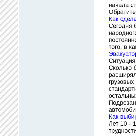
начала с
Обратите
Как сдел
Сегодня 
народног
постоянн
того, в к
Эвакуато
Ситуация
Сколько б
расширял
грузовых
стандарт
остальны
Подрезан
автомоби
Как выби
Лет 10 -
трудност