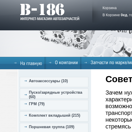
Корзина
В Корзине
0
ед.
т
Сове
Автоаксессуары (10)
Зачем ну
Пуско/зарядные устройства
(60)
характер
ГРМ (79)
возможно
транспорт
Комплект вкладышей (215)
некоторы
стремясь 
Поршневая группа (109)