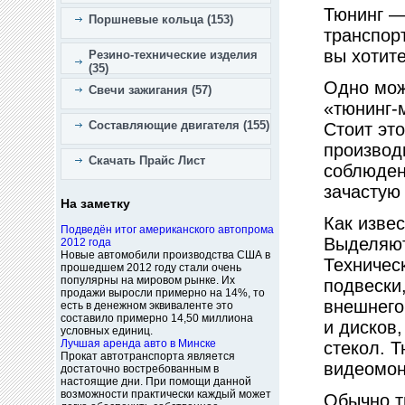
Тюнинг —
Поршневые кольца (153)
транспор
вы хотит
Резино-технические изделия
(35)
Одно мож
Свечи зажигания (57)
«тюнинг-
Составляющие двигателя (155)
Стоит эт
производ
Скачать Прайс Лист
соблюден
зачастую 
На заметку
Как изве
Подведён итог американского автопрома
Выделяют
2012 года
Новые автомобили производства США в
Техничес
прошедшем 2012 году стали очень
популярны на мировом рынке. Их
подвески
продажи выросли примерно на 14%, то
внешнего
есть в денежном эквиваленте это
составило примерно 14,50 миллиона
и дисков,
условных единиц.
Лучшая аренда авто в Минске
стекол. 
Прокат автотранспорта является
видеомон
достаточно востребованным в
настоящие дни. При помощи данной
возможности практически каждый может
Обычно т